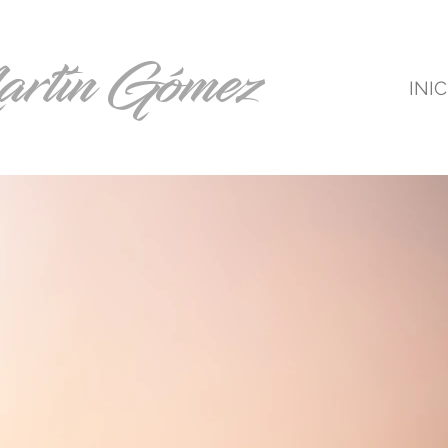
rtín Gómez
INIC